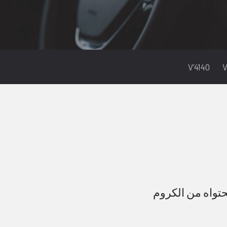
V’4140
V
حتواه من الكروم