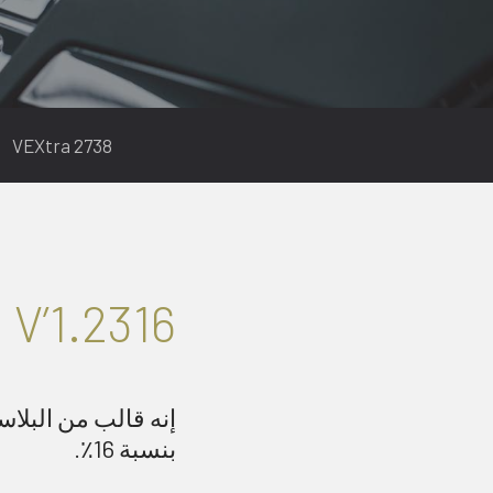
2738 VEXtra
V’
1.2316
إنه قالب من البلا
بنسبة 16٪.