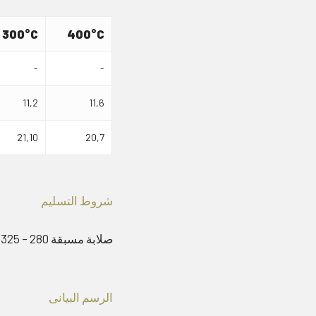
300°C
400°C
-
-
11,2
11,6
21,10
20,7
شروط التسليم
صلابة مسبقة 280 – 325 HB (29 – 33 HRC).
الرسم البيانى