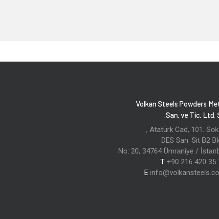
Volkan Steels Powders Me
San. ve Tic. Ltd. Ş
Atatürk Cad, 101. Soka
DES San. Sit B2 B
No: 20, 34764 Ümraniye / İstan
T
+90 216 420 35
E
info@volkansteels.c