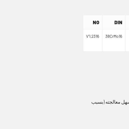
NO
DIN
V’1.2316
38CrMo16
سهل معالجته (بسبب