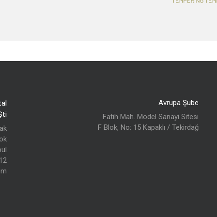
tal
Avrupa Şube
ti.
Fatih Mah. Model Sanayi Sitesi
F Blok, No: 15 Kapaklı / Tekirdağ
k ,
lok
bul
 12
om