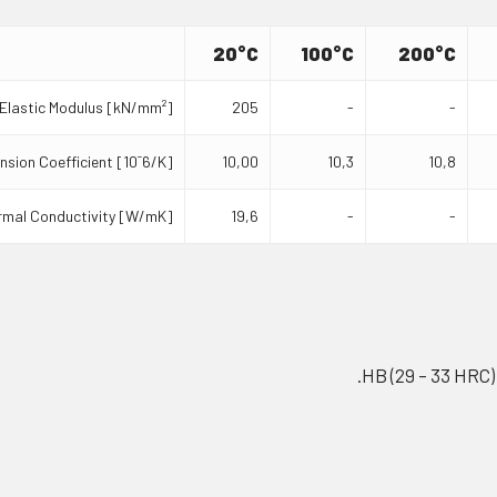
20°C
100°C
200°C
Elastic Modulus [kN/mm²]
205
-
-
sion Coefficient [10ˉ6/K]
10,00
10,3
10,8
rmal Conductivity [W/mK]
19,6
-
-