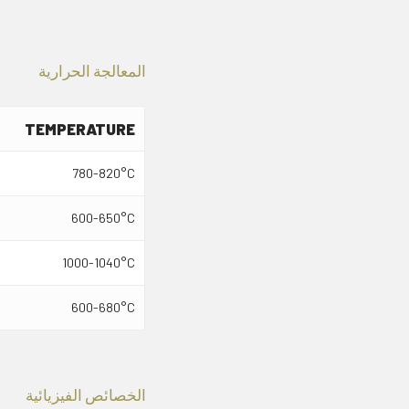
المعالجة الحرارية
TEMPERATURE
780-820°C
600-650°C
1000-1040°C
600-680°C
الخصائص الفيزيائية