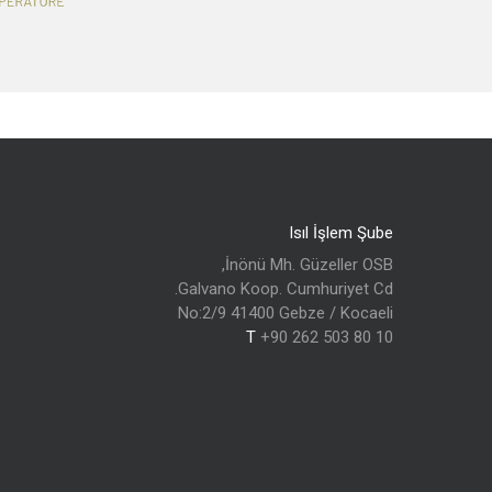
Isıl İşlem Şube
İnönü Mh. Güzeller OSB,
Galvano Koop. Cumhuriyet Cd.
No:2/9 41400 Gebze / Kocaeli
T
+90 262 503 80 10