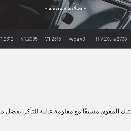
– صلابة مسبقة –
’1.2312
V’1.2085
V’1.2316
Vega 40
2738 HH VEXtra
ستيك المقوى مسبقًا مع مقاومة عالية للتآكل بفضل م